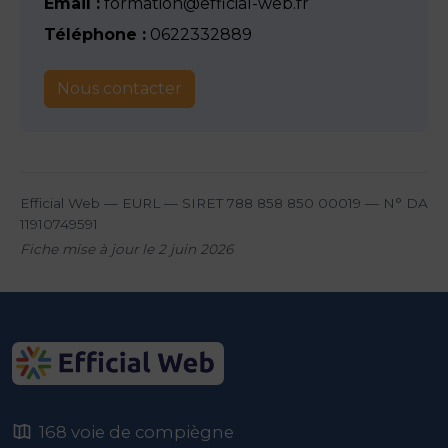
Email :
formation@efficial-web.fr
Téléphone :
0622332889
Nous contacter
Efficial Web — EURL — SIRET 788 858 850 00019 — N° DA
11910749591
Fiche mise à jour le 2 juin 2026
168 voie de compiègne