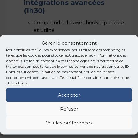
intégrations avancées
(1h30)
Comprendre les webhooks : principe
et utilité
Créer un endpoint webhook dans
Gérer le consentement
n8n
Pour offrir les meilleures expériences, nous utilisons des technologies
Connecter des outils externes via
telles que les cookies pour stocker et/ou accéder aux informations des
webhook
appareils. Le fait de consentir à ces technologies nous permettra de
traiter des données telles que le comportement de navigation ou les ID
Intégration avec WordPress /
uniques sur ce site. Le fait de ne pas consentir ou de retirer son
WooCommerce
consentement peut avoir un effet négatif sur certaines caractéristiques
et fonctions.
Intégration avec des CRM (HubSpot,
Pipedrive)
Accepter
Sécuriser ses webhooks
Exercice pratique : Webhook de
Refuser
commande WooCommerce →
Voir les préférences
traitement IA → notification enrichie