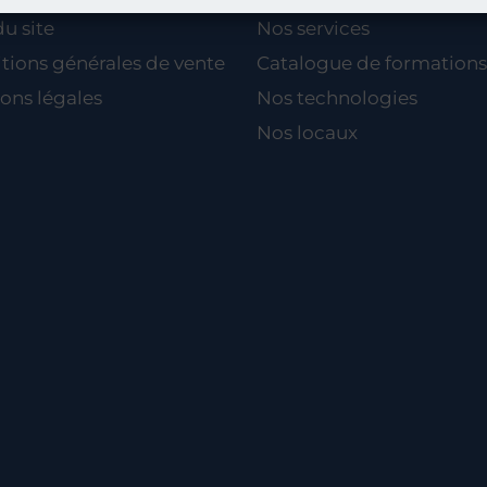
du site
Nos services
tions générales de vente
Catalogue de formations
ons légales
Nos technologies
Nos locaux