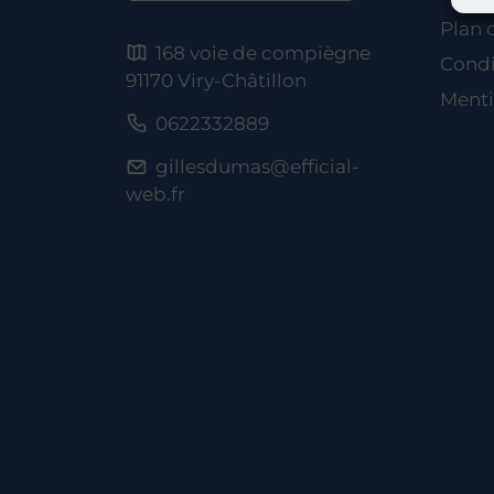
Plan 
168 voie de compiègne
Condi
91170 Viry-Châtillon
Menti
0622332889
gillesdumas@efficial-
web.fr