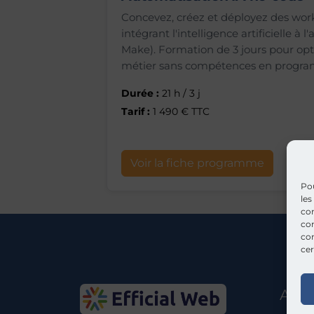
Concevez, créez et déployez des wor
intégrant l'intelligence artificielle à 
Make). Formation de 3 jours pour opt
métier sans compétences en progra
Durée :
21 h / 3 j
Tarif :
1 490 € TTC
Voir la fiche programme
Pou
les
con
com
con
cer
Assi