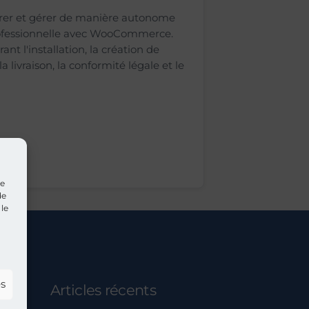
urer et gérer de manière autonome
rofessionnelle avec WooCommerce.
nt l'installation, la création de
a livraison, la conformité légale et le
me
ue
de
 le
es
Articles récents