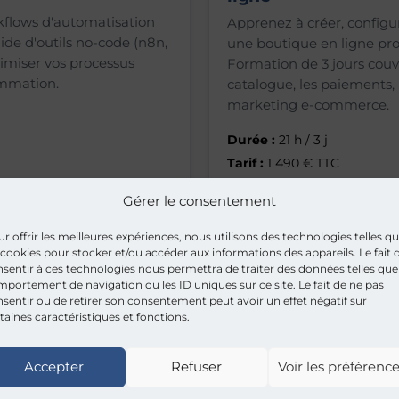
kflows d'automatisation
Apprenez à créer, config
l'aide d'outils no-code (n8n,
une boutique en ligne p
imiser vos processus
Formation de 3 jours couvra
mmation.
catalogue, les paiements, l
marketing e-commerce.
Durée :
21 h / 3 j
Tarif :
1 490 € TTC
Gérer le consentement
Voir la fiche program
r offrir les meilleures expériences, nous utilisons des technologies telles q
 cookies pour stocker et/ou accéder aux informations des appareils. Le fait 
sentir à ces technologies nous permettra de traiter des données telles que
portement de navigation ou les ID uniques sur ce site. Le fait de ne pas
sentir ou de retirer son consentement peut avoir un effet négatif sur
taines caractéristiques et fonctions.
Accepter
Refuser
Voir les préférenc
stance
Pages